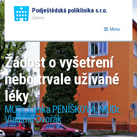
Podještědská poliklinika s.r.o.
Liberec
Menu
Žádost o vyšetření
nebo trvale užívané
léky
MUDr. Lenka PENÍŠKOVÁ, MUDr.
Vladimír Dvořák